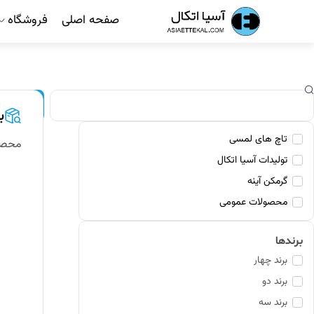
رش
صفحه اصلی
فروشگاه
ه
حتوا
ستجو
جستجو
ب
تاچ های لمسی
محصو
تولیدات آسیا اتکال
گرمکن آینه
محصولات عمومی
برندها
برند چهار
برند دو
برند سه