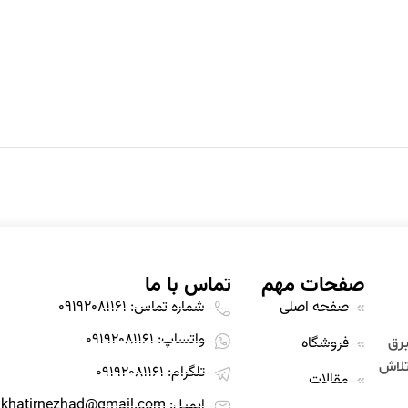
صفحات مهم
تماس با ما
صفحه اصلی
شماره تماس: 09192081161
واتساپ: 09192081161
قیمت مناسب
فروشگاه
برق
تلاش
تلگرام: 09192081161
مقالات
ایمیل: alikhatirnezhad@gmail.com