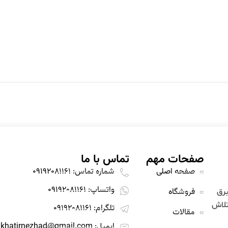
صفحات مهم
تماس با ما
صفحه اصلی
شماره تماس: 09192081161
واتساپ: 09192081161
قیمت مناسب
فروشگاه
برق
تلاش
تلگرام: 09192081161
مقالات
ایمیل: alikhatirnezhad@gmail.com