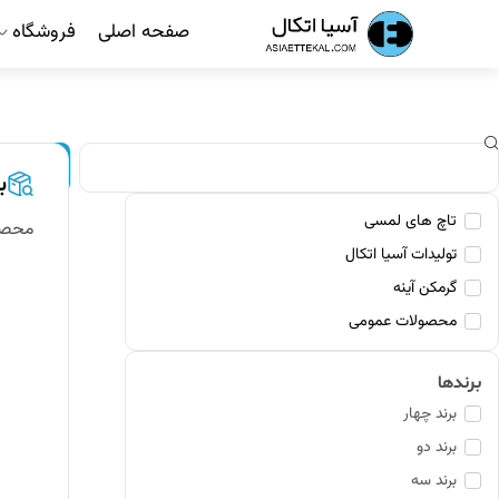
رش
صفحه اصلی
فروشگاه
ه
حتوا
ستجو
جستجو
ب
تاچ های لمسی
محصو
تولیدات آسیا اتکال
گرمکن آینه
محصولات عمومی
برندها
برند چهار
برند دو
برند سه