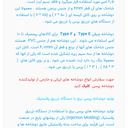
۲٫۵ آمپر مورد استفاده قرار میگیرد و فاقد سیم ارت است .
شاخک های آن قطر ۴mm و از جنس برنجی هستند . معمولا این
دوشاخه بر روی کابل کیسه ای ( ۵۰ * ۲ ) و (۷۵ * ۲ ) با استفاده
از دستگاه های تزریق پرس یا تزریق می شود .
دوشاخه چپقی
Type E و Type F
برای کالاهای پرمصرف تا ۱۰
آمپر استفاده می شوند . این دوشاخه هم از جنس PVC هستند
جنس شاخک های آنها از برنج و قطر آن ۴٫۷mm است. کابل این
دوشاخه ها از سه سیم زیره تشکیل شده است که یکی از انها که
معمولا رنگ زرد دارد ارت نامیده می شود , و بر روی کابل های (
۳ * ۷۵ ) , ( ۳ * ۱ ) پرس یا تزریق می شود .
جهت سفارش انواع دوشاخه های ایرانی و خارجی از تولیدکننده
دوشاخه پرسی
کلیک
کنید
تولید دوشاخه پرسی برق با دستگاه تزریق پلاستیک
تولید دوشاخه های پرسی برق با استفاده از دستگاه تزریق
پلاستیک (Injection Molding) یکی از روشهای رایج در صنعت
است. این فرآیند برای ساخت بدنه پلاستیکی عایق دوشاخه ها و