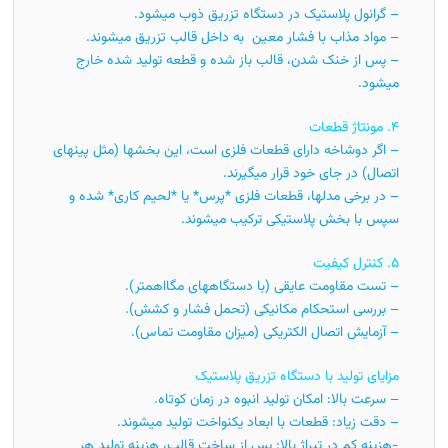
– گرانول پلاستیک در دستگاه تزریق ذوب میشود.
– مواد مذاب با فشار معین به داخل قالب تزریق میشوند.
– پس از خنک شدن، قالب باز شده و قطعه تولید شده خارج
میشود.
۴. مونتاژ قطعات
– اگر دوشاخه دارای قطعات فلزی است، این بخشها (مثل پینهای
اتصال) در جای خود قرار میگیرند.
– در برخی مدلها، قطعات فلزی *پرس* یا *لحیم کاری* شده و
سپس با بخش پلاستیکی ترکیب میشوند.
۵. کنترل کیفیت
– تست مقاومت عایقی (با دستگاههای مگااهمتر).
– بررسی استحکام مکانیکی (تحمل فشار و کشش).
– آزمایش اتصال الکتریکی (میزان مقاومت تماس).
مزایای تولید با دستگاه تزریق پلاستیک
– سرعت بالا: امکان تولید انبوه در زمان کوتاه.
– دقت زیاد: قطعات با ابعاد یکنواخت تولید میشوند.
-هزینه کم در تیراژ بالا: پس از ساخت قالب، هزینه تولید هر