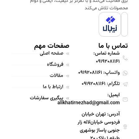
برق فعالیت می‌کند و با تمرکز بر کیفیت، ایمنی و دوام
محصولات تلاش می‌کند
تماس با ما
صفحات مهم
شماره تماس:
صفحه اصلی
09192081161
فروشگاه
واتساپ: 09192081161
مقالات
تلگرام: 09192081161
ارتباط با ما
ایمیل:
پیگیری سفارشات
alikhatirnezhad@gmail.com
آدرس: تهران خیابان‌
فردوسی خیابان‌لاله‌ زار
جنوبی پاساژ‌ بوشهری
طبقه ۱ پلاک ۲۰