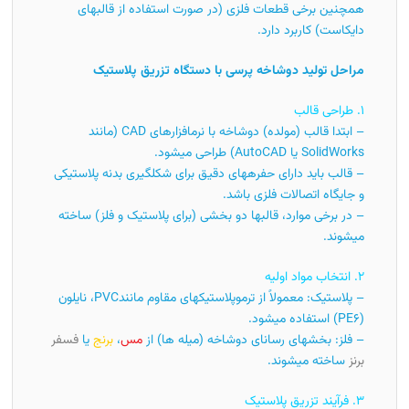
همچنین برخی قطعات فلزی (در صورت استفاده از قالبهای
دایکاست) کاربرد دارد.
مراحل تولید دوشاخه پرسی با دستگاه تزریق پلاستیک
۱. طراحی قالب
– ابتدا قالب (مولده) دوشاخه با نرمافزارهای CAD (مانند
SolidWorks یا AutoCAD) طراحی میشود.
– قالب باید دارای حفرههای دقیق برای شکلگیری بدنه پلاستیکی
و جایگاه اتصالات فلزی باشد.
– در برخی موارد، قالبها دو بخشی (برای پلاستیک و فلز) ساخته
میشوند.
۲. انتخاب مواد اولیه
– پلاستیک: معمولاً از ترموپلاستیکهای مقاوم مانندPVC، نایلون
(PE6) استفاده میشود.
– فلز: بخشهای رسانای دوشاخه (میله ها) از
مس
،
برنج
یا
فسفر
برنز
ساخته میشوند.
۳. فرآیند تزریق پلاستیک