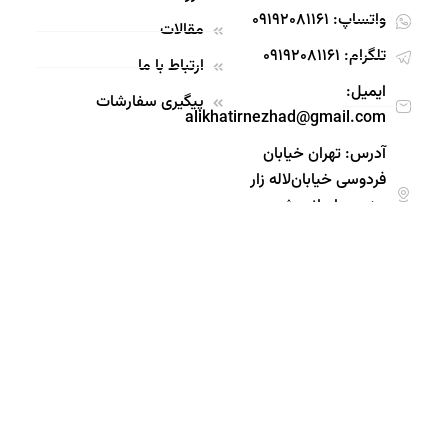
واتساپ: 09192081161
مقالات
تلگرام: 09192081161
ارتباط با ما
ایمیل:
پیگیری سفارشات
alikhatirnezhad@gmail.com
آدرس: تهران خیابان‌
فردوسی خیابان‌لاله‌ زار
جنوبی پاساژ‌ بوشهری
طبقه ۱ پلاک ۲۰
قیمت مناسب
ارسال سریع
ضمانت اصالت
پشتیبانی 24 ساعته